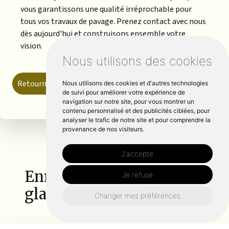
vous garantissons une qualité irréprochable pour
tous vos travaux de pavage. Prenez contact avec nous
dès aujourd'hui et construisons ensemble votre
vision.
Nous utilisons des cookies
Retourner vers nature-et-creations.fr
Nous utilisons des cookies et d'autres technologies
de suivi pour améliorer votre expérience de
navigation sur notre site, pour vous montrer un
contenu personnalisé et des publicités ciblées, pour
analyser le trafic de notre site et pour comprendre la
provenance de nos visiteurs.
J'accepte
Enrobé autour de La
Je refuse
glacerie :
Changer mes préférences