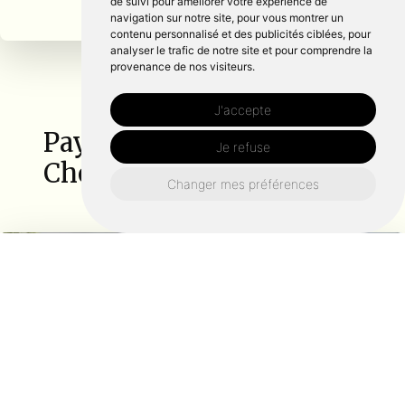
de suivi pour améliorer votre expérience de
navigation sur notre site, pour vous montrer un
contenu personnalisé et des publicités ciblées, pour
analyser le trafic de notre site et pour comprendre la
provenance de nos visiteurs.
J'accepte
Paysagiste autour de
Je refuse
Cherbourg en cotentin :
Changer mes préférences