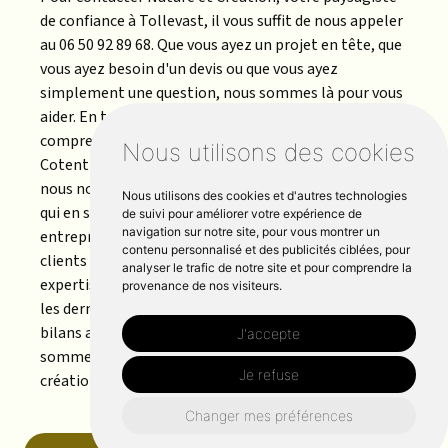
de confiance à Tollevast, il vous suffit de nous appeler
au 06 50 92 89 68. Que vous ayez un projet en tête, que
vous ayez besoin d'un devis ou que vous ayez
simplement une question, nous sommes là pour vous
aider. En tant que professionnels expérimentés, nous
comprenons les besoins uniques des résidents du
Nous utilisons des cookies
Cotentin en matière d'aménagement paysager et
nous nous efforçons de créer des jardins enchanteurs
Nous utilisons des cookies et d'autres technologies
qui en sont le reflet. Le taux de solvabilité de notre
de suivi pour améliorer votre expérience de
navigation sur notre site, pour vous montrer un
entreprise et les commentaires positifs de nos
contenu personnalisé et des publicités ciblées, pour
clients en disent long sur notre fiabilité et notre
analyser le trafic de notre site et pour comprendre la
expertise. Restez à jour avec notre entrée RCS pour
provenance de nos visiteurs.
les dernières nouvelles de l'entreprise, y compris les
bilans annuels et l'historique de la dette. Nous
J'accepte
sommes impatients de transformer vos paysages en
Je refuse
créations époustouflantes.
Changer mes préférences