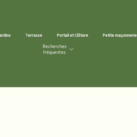
ardins
errasse
Portail et Clôture
Petite maçonnerie
T
Recherches
fréquentes