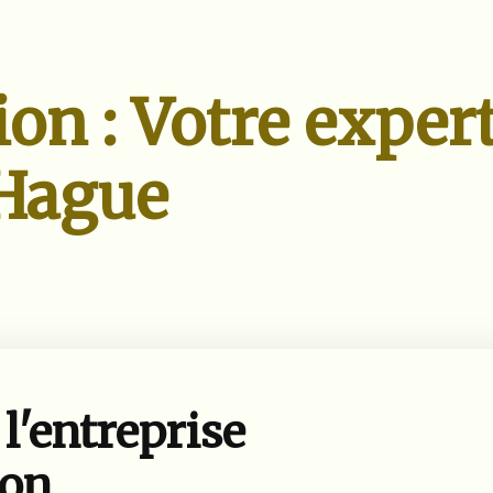
ion : Votre exper
 Hague
l'entreprise
ion,