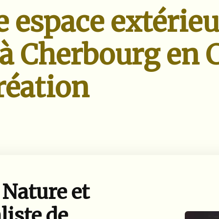
 espace extérieu
 à Cherbourg en 
réation
 Nature et
liste de