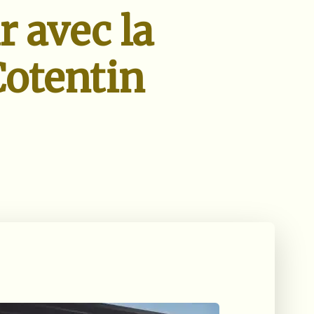
r avec la
Cotentin