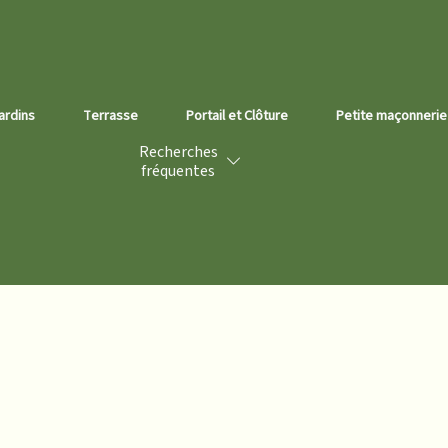
ardins
errasse
Portail et Clôture
Petite maçonnerie
T
Recherches
fréquentes